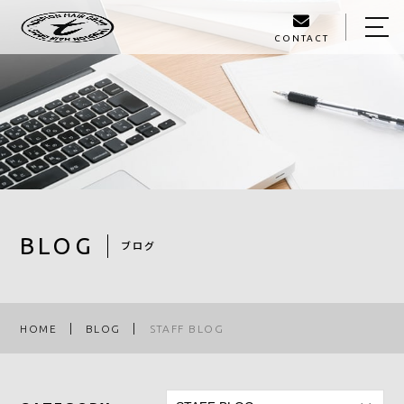
CONTACT
HOME
ABOUT US
MENU
STYLE
STAFF
BLOG
ブログ
BLOG
ACCESS
HOME
BLOG
STAFF BLOG
ご予約はこちら